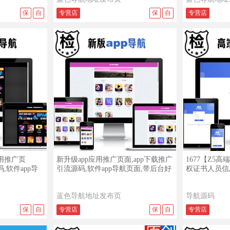
保
自
专营店
保
自
专营店
查看演示
查看详情
查看演示
查看详情
应用推广页
新升级app应用推广页面,app下载推广
1677【Z5
,软件app导
引流源码,软件app导航页面,带后台好
权证书人员信
管理
件查询会员查
蓝色导航地址发布页
导航源码
保
自
专营店
保
自
专营店