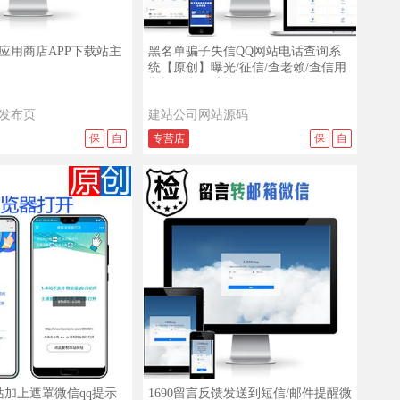
查看演示
查看详情
查看演示
应用商店APP下载站主
黑名单骗子失信QQ网站电话查询系
统【原创】曝光/征信/查老赖/查信用
举报平台网站源码
发布页
建站公司网站源码
保
自
专营店
保
自
查看演示
查看详情
查看演示
站加上遮罩微信qq提示
1690留言反馈发送到短信/邮件提醒微