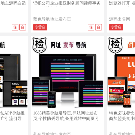
逗地主源码自适
记帐公司企业报送财务顾问律师事务
浏览器打开_
所法律法务咨询
微信QQ访问
蓝色导航地址发布页
源码出售网
保
自
专营店
保
自
专营店
查看演示
查看详情
查看演示
查看详情
站,APP导航推
1685精美导航引导页,导航网址发布
特色卤味餐饮
P推广引流引导
页,个性防丢导航,备用跳转中间页,引
商加盟美食小
流宣传导航页,网站导航分流页,界面
蹄鸭腿鸭头凤
美观
蓝色导航地址发布页
蓝色导航地址