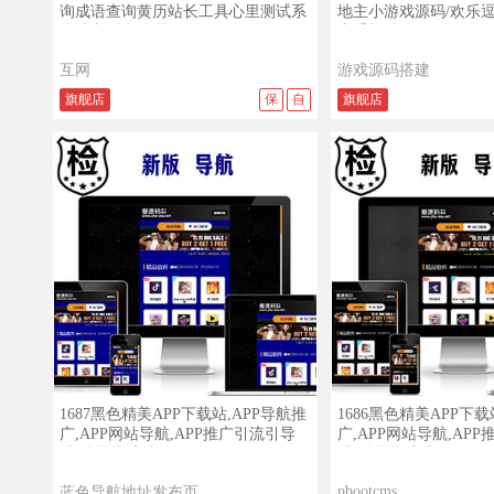
询成语查询黄历站长工具心里测试系
地主小游戏源码/欢乐
统独立后台管理
应手机端
互网
游戏源码搭建
旗舰店
保
自
旗舰店
查看详情
查看演示
查看详情
1687黑色精美APP下载站,APP导航推
1686黑色精美APP下载
广,APP网站导航,APP推广引流引导
广,APP网站导航,AP
站,精品导航站
站,精品导航站d8
pbootcms
蓝色导航地址发布页