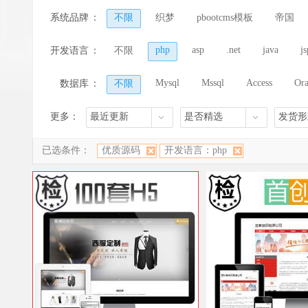
淘客/网店/商城
门户/新闻/资讯
论坛
系统品牌
：
不限
织梦
pbootcms模板
帝国
财经/股票/金融
企业/公司/政府
行业
php
asp
.net
java
js
开发语言
：
不限
Mysql
Mssql
Access
Ora
数据库
：
不限
更多：
最近更新
是否精选
发货形
已选条件：
优质源码
开发语言：php