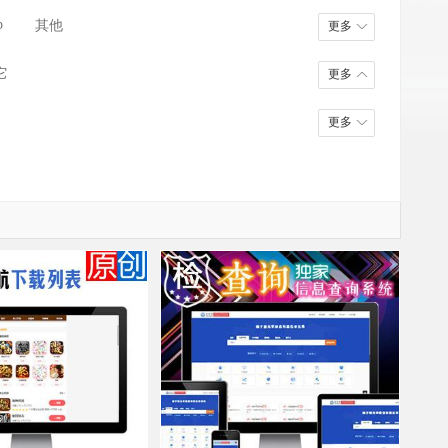
房产/商铺/装修
学校/教育/人才
p
其他
更多
Wap/微信/App
小程序
其它
它
更多
更多