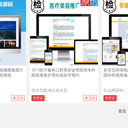
查看演示
查看详情
查看演示
查看详情
画册图集图片
1671医疗服务口腔美容诊所医馆专科
多语言跨境电商
照相馆
医院康复护理在线挂号预约
国外跨境商城
外贸电商网站
蓝色导航地址发布页
礼品网源码
保
自
专营店
保
自
专营店
首页