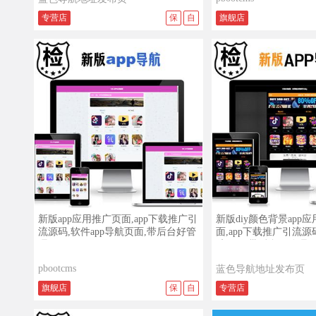
专营店
保
自
旗舰店
查看详情
查看演示
查看详情
新版app应用推广页面,app下载推广引
新版diy颜色背景app
流源码,软件app导航页面,带后台好管
面,app下载推广引流源码
理
航页面,带后台好管理
pbootcms
蓝色导航地址发布页
旗舰店
保
自
专营店