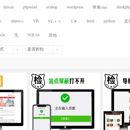
/社区/问答
二手/B2B/分类
软件/下载/电脑
旅游/餐饮/票务
discuz
phpwind
ecshop
wordpress
thinkph
苹果cms
/办公/系统
体育/运动/赛事
物流/快递/交通
域名/空间/建站
p
object-c
VB
html
python
VC＋＋
C＃
其
cle
SQLite
无
其他
式
是否折扣