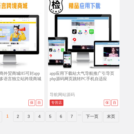
查看演示
查看详情
查看演示
外贸商城H5可封app
app应用下载站大气导航推广引导页
多语言独立站跨境商城
php源码网页跳转PC手机自适应
导航网站源码
保
自
专营店
保
自
...
1
2
3
4
5
6
7
下一页
末页