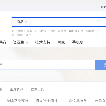
网
商品
热门搜索：
导航
证书系统
分发
落地页
网址发布页
站群系
统
商城
证书
源码
资源集市
技术支持
商家
手机版
市
图片资源
软件工具
游戏/动漫/竞技
聊天/交友/直播
小说/文章/文学
医院/女