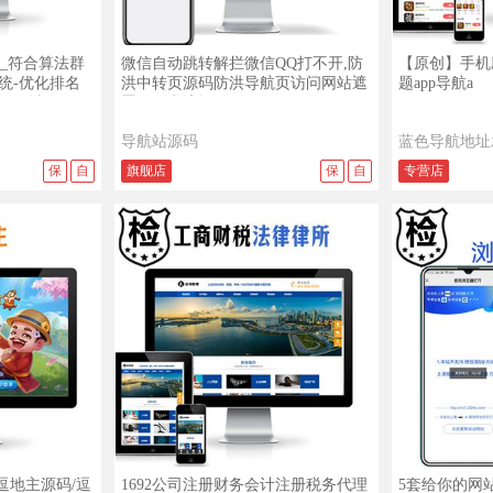
查看演示
查看详情
查看演示
查看详情
_符合算法群
微信自动跳转解拦微信QQ打不开,防
【原创】手机
统-优化排名
洪中转页源码防洪导航页访问网站遮
题app导航a
不同域名
罩子正常访问
导航站源码
蓝色导航地址
保
自
旗舰店
保
自
专营店
查看演示
查看详情
查看演示
查看详情
/逗地主源码/逗
1692公司注册财务会计注册税务代理
5套给你的网