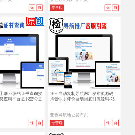
保
自
专营店
保
自
查看演示
查看详情
查看演示
高端】职业资格证书查询授
1676自动复制导航网址发布页源码-
息查询平台证书查询证
抖音快手评价自动回复引流源码-站
询工作证
点推广营销AI机器人自动回复源码
蓝色导航地址发布页
保
自
专营店
保
自