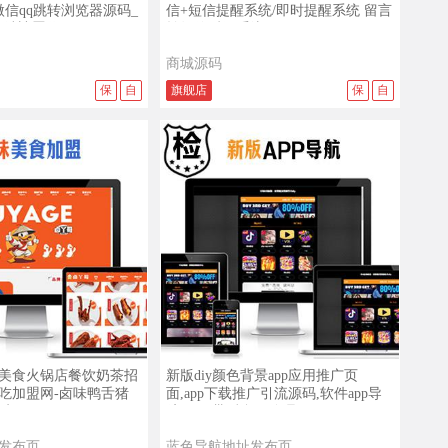
微信qq跳转浏览器源码_
信+短信提醒系统/即时提醒系统 留言
网站遮罩代码
转短信反馈系统
商城源码
保
自
旗舰店
保
自
查看演示
查看详情
查看演示
美食火锅店餐饮奶茶招
新版diy颜色背景app应用推广页
吃加盟网-卤味鸭舌猪
面,app下载推广引流源码,软件app导
爪
航页面,带后台好管理
发布页
蓝色导航地址发布页