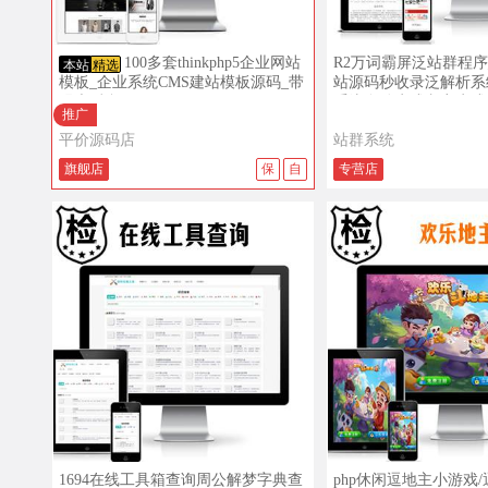
查看详情
查看演示
查看详情
100多套thinkphp5企业网站
R2万词霸屏泛站群程序
本站
精选
模板_企业系统CMS建站模板源码_带
站源码秒收录泛解析系
强大后台
系统自动生成文章生成
推广
平价源码店
站群系统
旗舰店
保
自
专营店
查看详情
查看演示
查看详情
1694在线工具箱查询周公解梦字典查
php休闲逗地主小游戏