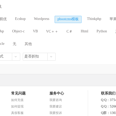
/社区/问答
二手/B2B/分类
软件/下载/电脑
旅游/餐饮/票务
载
/公司/政府
行业/办公/系统
体育/运动/赛事
域名/空间/建站
Ecshop
Wordpress
Thinkphp
u易优
pbootcms模板
苹果
Jsp
Object-c
VB
Html
Python
VC＋＋
C＃
cle
无
其他
式
是否折扣
常见问题
服务中心
联系我们
Q Q：375
如何充值
我要咨询
Q Q：526
如何提现
我要建议
Q群：1302
真假客服
我要投诉