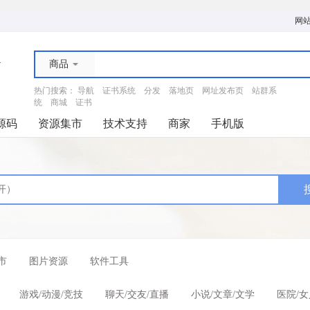
网
商品
热门搜索：
导航
证书系统
分发
落地页
网址发布页
站群系
统
商城
证书
源码
资源集市
技术支持
商家
手机版
市
图片资源
软件工具
游戏/动漫/竞技
聊天/交友/直播
小说/文章/文学
医院/女