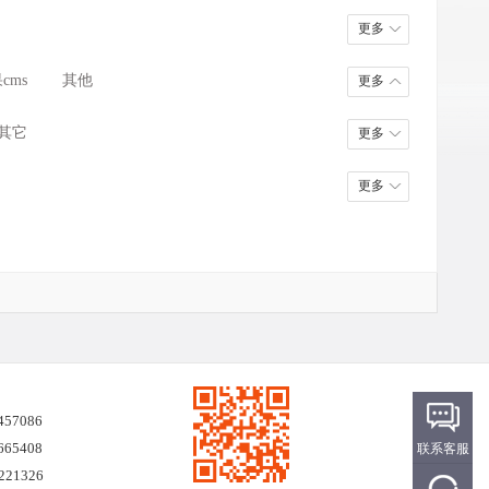
房产/商铺/装修
物流/快递/交通
更多
汽车/二手/车行
Wap/微信/App
cms
其他
更多
其它
更多
更多
457086
665408
联系客服
21326