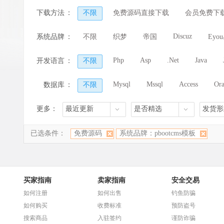
淘客/网店/商城
门户/新闻/资讯
论坛
下载方法
：
不限
免费源码直接下载
会员免费下
学校/教育/人才
财经/股票/金融
企业
Discuz
系统品牌
：
不限
织梦
帝国
Eyo
小程序
其它
Php
Asp
.Net
Java
开发语言
：
不限
Mysql
Mssql
Access
Ora
数据库
：
不限
更多：
最近更新
是否精选
发货形
已选条件：
免费源码
系统品牌：pbootcms模板
买家指南
卖家指南
安全交易
如何注册
如何出售
钓鱼防骗
如何购买
收费标准
预防盗号
搜索商品
入驻签约
谨防诈骗