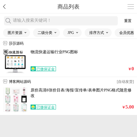
商品列表
请输入搜索关键词！
重置
图片资源
二级分类
JPG
排序方式
会员优惠
莎莎源码
物流快递运输行业PNG图标
0
已缴保证金
￥
博客网站源码
[自动发货]
原价高清8张价目表/海报/宣传单/表单图片PNG格式随意修
改
5.00
已缴保证金
￥